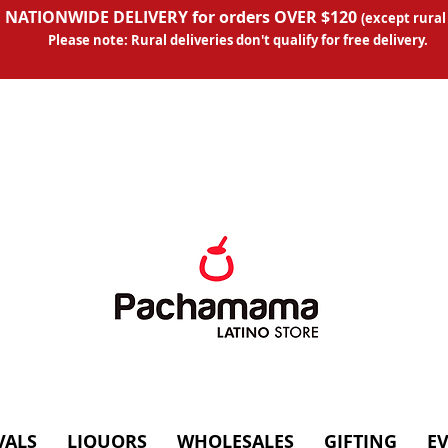
 NATIONWIDE DELIVERY for orders OVER $120
(except
rural
Please note: Rural deliveries don't qual
ify for free delivery.
VALS
LIQUORS
WHOLESALES
GIFTING
E