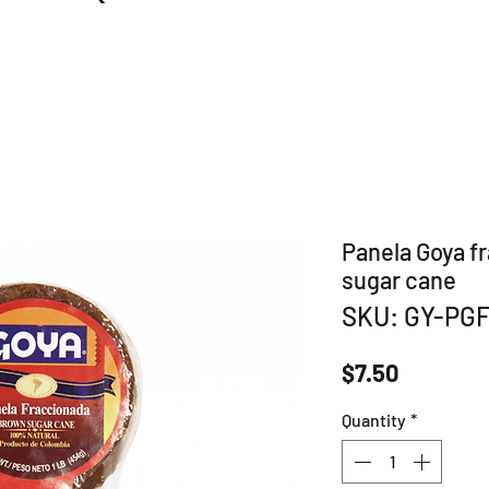
Panela Goya f
sugar cane
SKU: GY-PG
Price
$7.50
Quantity
*