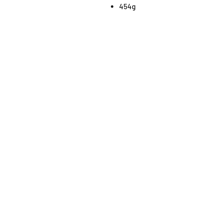
454g
SHOP
OPEN
About
Monda
FAQ
From 1
Shipping / Pick Up